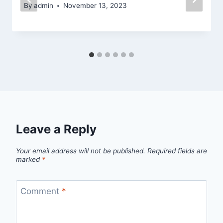
By
admin
November 13, 2023
Leave a Reply
Your email address will not be published.
Required fields are
marked
*
Comment
*