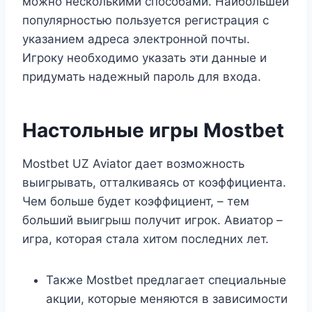
можно несколькими способами. Наибольшей
популярностью пользуется регистрация с
указанием адреса электронной почты.
Игроку необходимо указать эти данные и
придумать надежный пароль для входа.
Настольные игры Mostbet
Mostbet UZ Aviator дает возможность
выигрывать, отталкиваясь от коэффициента.
Чем больше будет коэффициент, – тем
больший выигрыш получит игрок. Авиатор –
игра, которая стала хитом последних лет.
Также Mostbet предлагает специальные
акции, которые меняются в зависимости