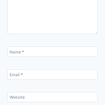
Name
*
Email
*
Website