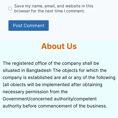
Save my name, email, and website in this
browser for the next time I comment.
About Us
The registered office of the company shall be
situated in Bangladesh The objects for which the
company is established are all or any of the following
(all obiects will be implemented after obtaining
necessary permission from the
Government/concerned authority/competent
authority before commencement of the business.