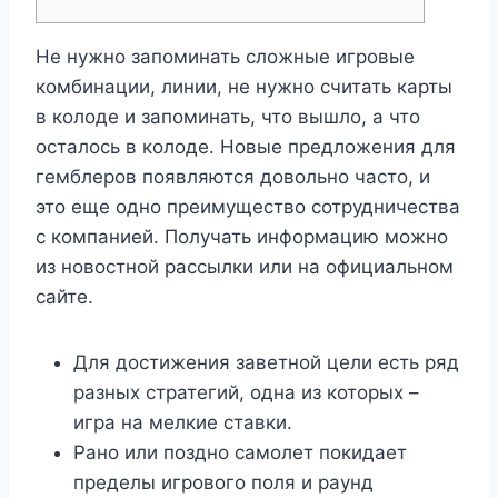
Не нужно запоминать сложные игровые
комбинации, линии, не нужно считать карты
в колоде и запоминать, что вышло, а что
осталось в колоде. Новые предложения для
гемблеров появляются довольно часто, и
это еще одно преимущество сотрудничества
с компанией. Получать информацию можно
из новостной рассылки или на официальном
сайте.
Для достижения заветной цели есть ряд
разных стратегий, одна из которых –
игра на мелкие ставки.
Рано или поздно самолет покидает
пределы игрового поля и раунд