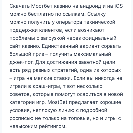
Скачать Мостбет казино на андроид и на iOS
можно бесплатно по ссылкам. Ссылку
можно получить у оператора технической
поддержки клиентов, если возникают
проблемы с загрузкой через официальный
сайт казино. Единственный вариант сорвать
большой приз – получить максимальный
джек-пот. Для достижения заветной цели
есть ряд разных стратегий, одна из которых
– игра на мелкие ставки. Если вы никогда не
играли в краш-игры, т вот несколько
советов, которые помогут освоиться в новой
категории игр. MostBet предлагает хорошие
условия, неплохую линию с подробной
росписью не только на топовые, но и игры с
невысоким рейтингом.