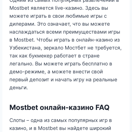
Mostbet является live-казино. Здесь вы
можете играть в свои любимые игры с
дилерами. Это означает, что вы можете
наслаждаться всеми преимуществами игры
в Mostbet. Чтобы играть в онлайн-казино из
Узбекистана, зеркало Мостбет не требуется,
так как букмекер работает в стране
легально. Вы можете играть бесплатно в
демо-режиме, а можете внести свой
первый депозит и начать игру на реальные
деньги.
Mostbet онлайн-казино FAQ
Слоты – одна из самых популярных игр в
казино, и в Mostbet вы найдете широкий