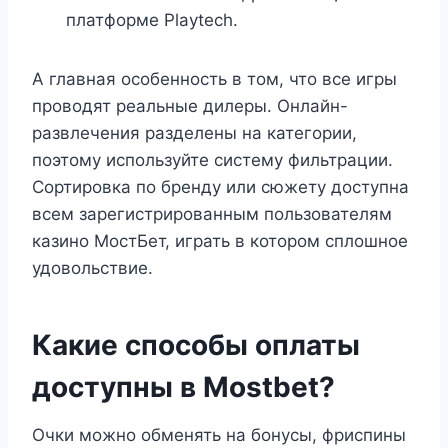
платформе Playtech.
А главная особенность в том, что все игры
проводят реальные дилеры. Онлайн-
развлечения разделены на категории,
поэтому используйте систему фильтрации.
Сортировка по бренду или сюжету доступна
всем зарегистрированным пользователям
казино МостБет, играть в котором сплошное
удовольствие.
Какие способы оплаты
доступны в Mostbet?
Очки можно обменять на бонусы, фриспины