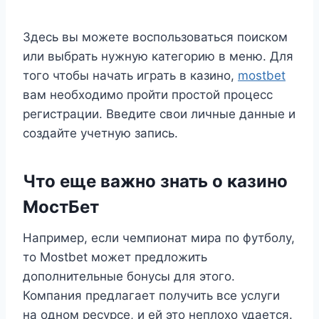
Здесь вы можете воспользоваться поиском
или выбрать нужную категорию в меню. Для
того чтобы начать играть в казино,
mostbet
вам необходимо пройти простой процесс
регистрации. Введите свои личные данные и
создайте учетную запись.
Что еще важно знать о казино
МостБет
Например, если чемпионат мира по футболу,
то Mostbet может предложить
дополнительные бонусы для этого.
Компания предлагает получить все услуги
на одном ресурсе, и ей это неплохо удается.