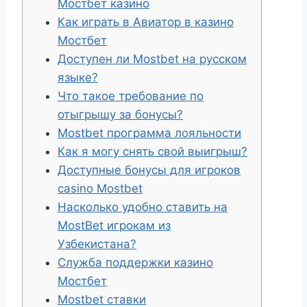
Мостбет казино
Как играть в Авиатор в казино
Мостбет
Доступен ли Mostbet на русском
языке?
Что такое требование по
отыгрышу за бонусы?
Mostbet программа лояльности
Как я могу снять свой выигрыш?
Доступные бонусы для игроков
casino Mostbet
Насколько удобно ставить на
MostBet игрокам из
Узбекистана?
Служба поддержки казино
Мостбет
Mostbet ставки