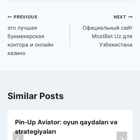
PREVIOUS
NEXT
это лучшая
Официальный сайт
букмекерская
MostBet Uz для
контора и онлайн
Узбекистана
казино
Similar Posts
Pin-Up Aviator: oyun qaydaları və
strategiyaları