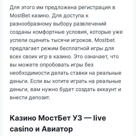
Для этого им предложена регистрация в
MostBet казино. Для доступа к
разнообразному выбору развлечений
созданы комфортные условия, которые уже
успели оценить тысячи игроков. Mostbet
предлагает режим бесплатной игры для
всех своих игр в казино. Это означает, что
вы можете опробовать игры без
необходимости делать ставки на реальные
деньги. Если вы хотите играть на реальные
деньги, вам нужно будет создать аккаунт и
внести депозит.
Казино МостБет УЗ — live
casino и Авиатор