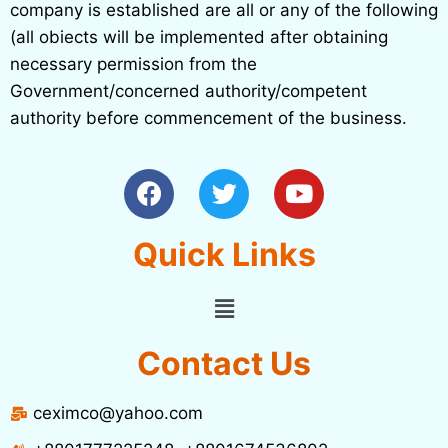
company is established are all or any of the following
(all obiects will be implemented after obtaining
necessary permission from the
Government/concerned authority/competent
authority before commencement of the business.
Quick Links
Contact Us
ceximco@yahoo.com