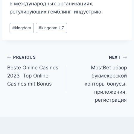
в международных организациях,
регулирующих гемблинг-индустрию.
#
kingdom
#
kingdom UZ
PREVIOUS
NEXT
Beste Online Casinos
MostBet обзор
2023 ️ Top Online
букмекерской
Casinos mit Bonus
конторы бонусы,
приложения,
регистрация