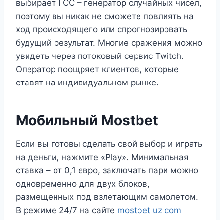
выбирает ГСС – генератор случайных чисел,
поэтому вы никак не сможете повлиять на
ход происходящего или спрогнозировать
будущий результат. Многие сражения можно
увидеть через потоковый сервис Twitch.
Оператор поощряет клиентов, которые
ставят на индивидуальном рынке.
Мобильный Mostbet
Если вы готовы сделать свой выбор и играть
на деньги, нажмите «Play». Минимальная
ставка – от 0,1 евро, заключать пари можно
одновременно для двух блоков,
размещенных под взлетающим самолетом.
В режиме 24/7 на сайте
mostbet uz com