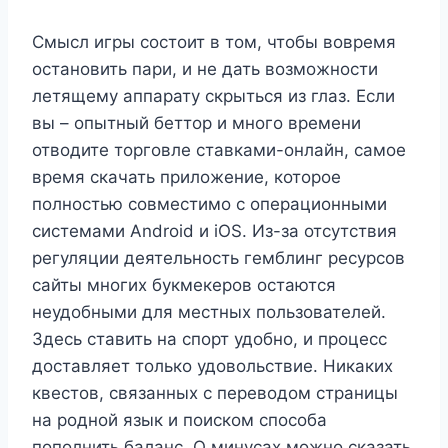
Смысл игры состоит в том, чтобы вовремя
остановить пари, и не дать возможности
летящему аппарату скрыться из глаз. Если
вы – опытный беттор и много времени
отводите торговле ставками-онлайн, самое
время скачать приложение, которое
полностью совместимо с операционными
системами Android и iOS. Из-за отсутствия
регуляции деятельность гемблинг ресурсов
сайты многих букмекеров остаются
неудобными для местных пользователей.
Здесь ставить на спорт удобно, и процесс
доставляет только удовольствие. Никаких
квестов, связанных с переводом страницы
на родной язык и поиском способа
пополнить баланс. О минусах можно сказать,