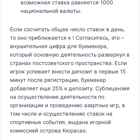
возможная ставка равняется 1000
национальной валюты.
Если сосчитать общее число ставок в день,
то оно приближается к ! Согласитесь, это –
внушительная цифра для букмекера,
который основную деятельность развернул в
странах постсоветского пространства. Если
игрок успевает внести депозит в первые 15
минут после регистрации, букмекер
добавляет еще 25% к депозиту. Сублицензия
на осуществление деятельности по
организации и проведению азартных игр, в
том числе и осуществлению ставок на
спортивные события, выдана игорной
комиссией острова Кюрасао.