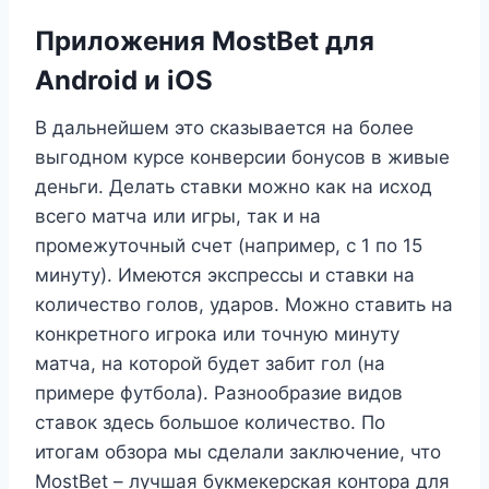
Приложения MostBet для
Android и iOS
В дальнейшем это сказывается на более
выгодном курсе конверсии бонусов в живые
деньги. Делать ставки можно как на исход
всего матча или игры, так и на
промежуточный счет (например, с 1 по 15
минуту). Имеются экспрессы и ставки на
количество голов, ударов. Можно ставить на
конкретного игрока или точную минуту
матча, на которой будет забит гол (на
примере футбола). Разнообразие видов
ставок здесь большое количество. По
итогам обзора мы сделали заключение, что
MostBet – лучшая букмекерская контора для