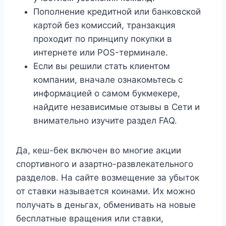
Пополнение кредитной или банковской
картой без комиссий, транзакция
проходит по принципу покупки в
интернете или POS-терминале.
Если вы решили стать клиентом
компании, вначале ознакомьтесь с
информацией о самом букмекере,
найдите независимые отзывы в Сети и
внимательно изучите раздел FAQ.
Да, кеш-бек включен во многие акции
спортивного и азартно-развлекательного
разделов. На сайте возмещение за убыток
от ставки называется коинами. Их можно
получать в деньгах, обменивать на новые
бесплатные вращения или ставки,