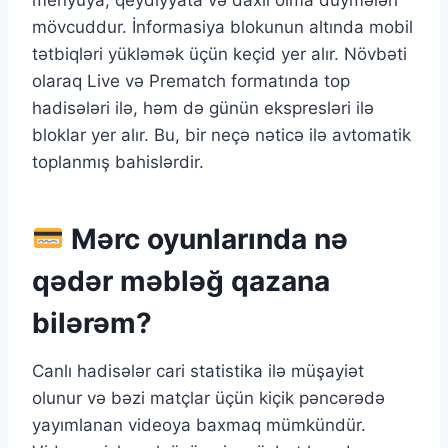
mövcuddur. İnformasiya blokunun altında mobil
tətbiqləri yükləmək üçün keçid yer alır. Növbəti
olaraq Live və Prematch formatında top
hadisələri ilə, həm də günün ekspresləri ilə
bloklar yer alır. Bu, bir neçə nəticə ilə avtomatik
toplanmış bahislərdir.
Mərc oyunlarında nə
qədər məbləğ qazana
bilərəm?
Canlı hadisələr cari statistika ilə müşayiət
olunur və bəzi matçlar üçün kiçik pəncərədə
yayımlanan videoya baxmaq mümkündür.