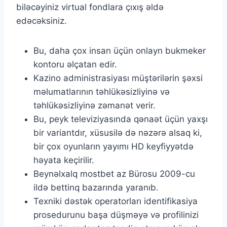
biləcəyiniz virtual fondlara çıxış əldə
edəcəksiniz.
Bu, daha çox insan üçün onlayn bukmeker
kontoru əlçatan edir.
Kazino administrasiyası müştərilərin şəxsi
məlumatlarının təhlükəsizliyinə və
təhlükəsizliyinə zəmanət verir.
Bu, peyk televiziyasında qənaət üçün yaxşı
bir variantdır, xüsusilə də nəzərə alsaq ki,
bir çox oyunların yayımı HD keyfiyyətdə
həyata keçirilir.
Beynəlxalq mostbet az Bürosu 2009-cu
ildə bettinq bazarında yaranıb.
Texniki dəstək operatorları identifikasiya
prosedurunu başa düşməyə və profilinizi