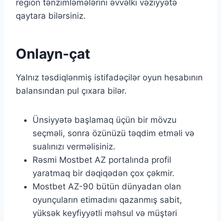
region tənzimləmələrini əvvəlki vəziyyətə
qaytara bilərsiniz.
Onlayn-çat
Yalnız təsdiqlənmiş istifadəçilər oyun hesabının
balansından pul çıxara bilər.
Ünsiyyətə başlamaq üçün bir mövzu
seçməli, sonra özünüzü təqdim etməli və
sualınızı verməlisiniz.
Rəsmi Mostbet AZ portalında profil
yaratmaq bir dəqiqədən çox çəkmir.
Mostbet AZ-90 bütün dünyadan olan
oyunçuların etimadını qazanmış sabit,
yüksək keyfiyyətli məhsul və müştəri