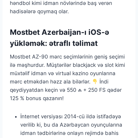
həndbol kimi idman növlərində baş verən
hadisələrə qoymaq olar.
Mostbet Azerbaijan-ı iOS-ə
yükləmək: ətraflı təlimat
Mostbet AZ-90 mərc seçimlərinin geniş seçimi
ilə məşhurdur. Müştərilər blackjack və slot kimi
müxtəlif idman və virtual kazino oyunlarına
mərc etməkdən həzz ala bilərlər.
İndi
qeydiyyatdan keçin və 550 ₼ + 250 FS qədər
125 % bonus qazanın!
İnternet versiyası 2014-cü ildə istifadəyə
verilib ki, bu da Azərbaycan oyunçularına
idman tədbirlərinə onlayn rejimdə bahis