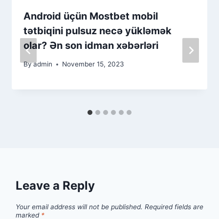
Android üçün Mostbet mobil
tətbiqini pulsuz necə yükləmək
olar? Ən son idman xəbərləri
By
admin
November 15, 2023
Leave a Reply
Your email address will not be published.
Required fields are
marked
*