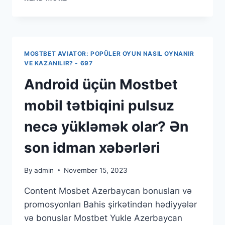
MOSTBET AVIATOR: POPÜLER OYUN NASIL OYNANIR
VE KAZANILIR? - 697
Android üçün Mostbet
mobil tətbiqini pulsuz
necə yükləmək olar? Ən
son idman xəbərləri
By
admin
November 15, 2023
Content Mosbet Azerbaycan bonusları və
promosyonları Bahis şirkətindən hədiyyələr
və bonuslar Mostbet Yukle Azerbaycan