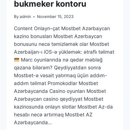
bukmeker kontoru
By
admin
November 15, 2023
Content Onlayn-çat Mostbet Azərbaycan
kazino bonusları Mostbet Azerbaycan
bonusunu necə təmizləmək olar Mostbet
Azerbaijan-ı iOS-ə yükləmək: ətraflı təlimat
Mərc oyunlarında nə qədər məbləğ
qazana bilərəm? Qeydiyyatdan sonra
Mostbet-ə vəsait yatırmaq üçün addım-
addım təlimat Promokodlar Mostbet
Azərbaycanda Casino oyunları Mostbet
Azərbaycan casino qeydiyyat Mostbet
kazinosunda onlayn slotlar Mostbet Az-da
hesabı necə artırmaq Mostbet AZ
Azərbaycanda…