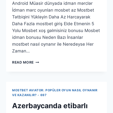
Android Müasir dünyada idman mərclər
İdman mərc oyunları mosbet az Mostbet
Tətbiqini Yükləyin Daha Az Harcayarak
Daha Fazla mostbet giriş Elde Etmenin 5
Yolu Mosbet xoş gəlmisiniz bonusu Mosbet
idman bonusu Neden Bazı İnsanlar
mostbet nasıl oynanır ile Neredeyse Her
Zaman…
READ MORE
MOSTBET AVIATOR: POPÜLER OYUN NASIL OYNANIR
VE KAZANILIR? - 697
Azerbaycanda etibarlı