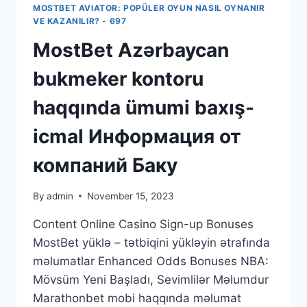
MOSTBET AVIATOR: POPÜLER OYUN NASIL OYNANIR
VE KAZANILIR? - 697
MostBet Azərbaycan
bukmeker kontoru
haqqında ümumi baxış-
icmal Информация от
компаний Баку
By
admin
November 15, 2023
Content Online Casino Sign-up Bonuses
MostBet yüklə – tətbiqini yükləyin ətrafında
məlumatlar Enhanced Odds Bonuses NBA:
Mövsüm Yeni Başladı, Sevimlilər Məlumdur
Marathonbet mobi haqqında məlumat